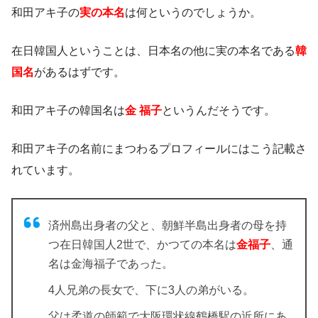
和田アキ子の
実の本名
は何というのでしょうか。
在日韓国人ということは、日本名の他に実の本名である
韓
国名
があるはずです。
和田アキ子の韓国名は
金
福子
というんだそうです。
和田アキ子の名前にまつわるプロフィールにはこう記載さ
れています。
済州島出身者の父と、朝鮮半島出身者の母を持
つ在日韓国人2世で、かつての本名は
金福子
、通
名は金海福子であった。
4人兄弟の長女で、下に3人の弟がいる。
父は柔道の師範で大阪環状線鶴橋駅の近所にあ