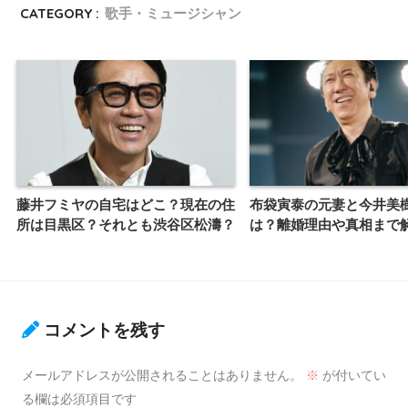
CATEGORY :
歌手・ミュージシャン
藤井フミヤの自宅はどこ？現在の住
布袋寅泰の元妻と今井美
所は目黒区？それとも渋谷区松濤？
は？離婚理由や真相まで
コメントを残す
メールアドレスが公開されることはありません。
※
が付いてい
る欄は必須項目です