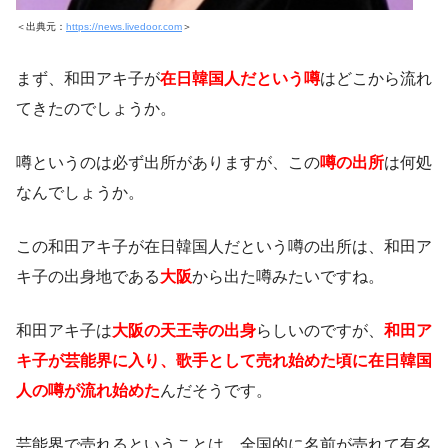
＜出典元：
https://news.livedoor.com
＞
まず、和田アキ子が
在日韓国人だという噂
はどこから流れ
てきたのでしょうか。
噂というのは必ず出所がありますが、この
噂の出所
は何処
なんでしょうか。
この和田アキ子が在日韓国人だという噂の出所は、和田ア
キ子の出身地である
大阪
から出た噂みたいですね。
和田アキ子は
大阪の天王寺の出身
らしいのですが、
和田ア
キ子が芸能界に入り、歌手として売れ始めた頃に在日韓国
人の噂が流れ始めた
んだそうです。
芸能界で売れるということは、全国的に名前が売れて有名