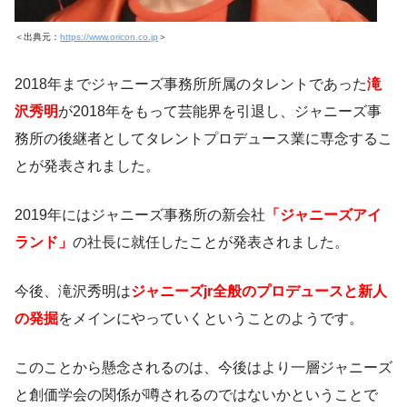
＜出典元：
https://www.oricon.co.jp
＞
2018年までジャニーズ事務所所属のタレントであった
滝
沢秀明
が2018年をもって芸能界を引退し、ジャニーズ事
務所の後継者としてタレントプロデュース業に専念するこ
とが発表されました。
2019年にはジャニーズ事務所の新会社
「ジャニーズアイ
ランド」
の社長に就任したことが発表されました。
今後、滝沢秀明は
ジャニーズjr全般のプロデュースと新人
の発掘
をメインにやっていくということのようです。
このことから懸念されるのは、今後はより一層ジャニーズ
と創価学会の関係が噂されるのではないかということで