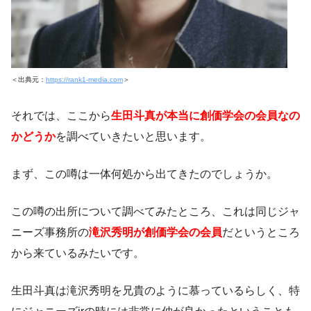
＜出典元：
https://rank1-media.com
＞
それでは、ここから
生田斗真が本当に創価学会の会員なの
かどうか
を調べていきたいと思います。
まず、この噂は一体何処から出てきたのでしょうか。
この噂の出所について調べてみたところ、これは同じジャ
ニーズ事務所の
滝沢秀明が創価学会の会員
だというところ
から来ているみたいです。
生田斗真は滝沢秀明を兄貴のように慕っているらしく、特